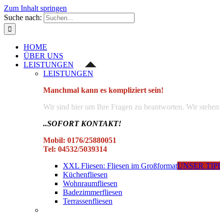
Zum Inhalt springen
Suche nach:
HOME
ÜBER UNS
LEISTUNGEN
LEISTUNGEN
Manchmal kann es kompliziert sein!
Wir sind hier um Ihre Fragen zu beantworten. Wir stehen 
..SOFORT KONTAKT!
Mobil: 0176/25880051
Tel: 04532/5039314
XXL Fliesen: Fliesen im Großformat
UNSER TIP
Küchenfliesen
Wohnraumfliesen
Badezimmerfliesen
Terrassenfliesen