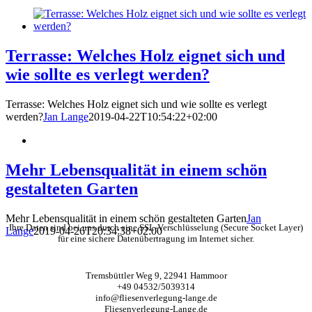
Terrasse: Welches Holz eignet sich und
wie sollte es verlegt werden?
Terrasse: Welches Holz eignet sich und wie sollte es verlegt
werden?
Jan Lange
2019-04-22T10:54:22+02:00
Mehr Lebensqualität in einem schön
gestalteten Garten
Mehr Lebensqualität in einem schön gestalteten Garten
Jan
Ihre Daten sind bei uns durch eine SSL-Verschlüsselung (Secure Socket Layer)
Lange
2019-04-26T20:34:38+02:00
für eine sichere Datenübertragung im Internet sicher.
KONTAKT
Tremsbüttler Weg 9, 22941 Hammoor
+49 04532/5039314
info@fliesenverlegung-lange.de
Fliesenverlegung-Lange.de